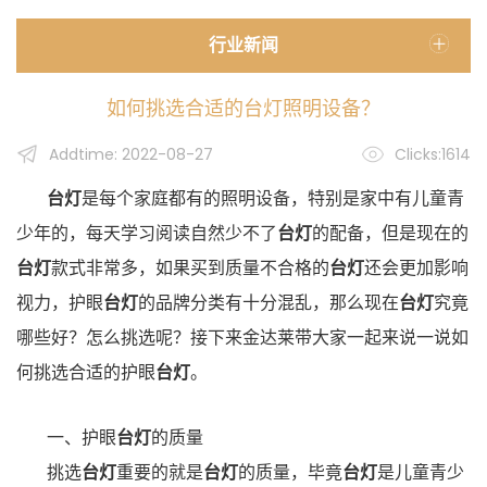
行业新闻
如何挑选合适的台灯照明设备？
Addtime: 2022-08-27
Clicks:1614
台灯
是每个家庭都有的照明设备，特别是家中有儿童青
少年的，每天学习阅读自然少不了
台灯
的配备，但是现在的
台灯
款式非常多，如果买到质量不合格的
台灯
还会更加影响
视力，护眼
台灯
的品牌分类有十分混乱，那么现在
台灯
究竟
哪些好？怎么挑选呢？接下来金达莱带大家一起来说一说如
何挑选合适的护眼
台灯
。
一、护眼
台灯
的质量
挑选
台灯
重要的就是
台灯
的质量，毕竟
台灯
是儿童青少