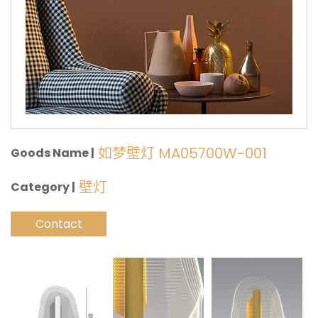
如梦壁灯 MA05700W-001
Goods Name |
壁灯
Category |
Contact