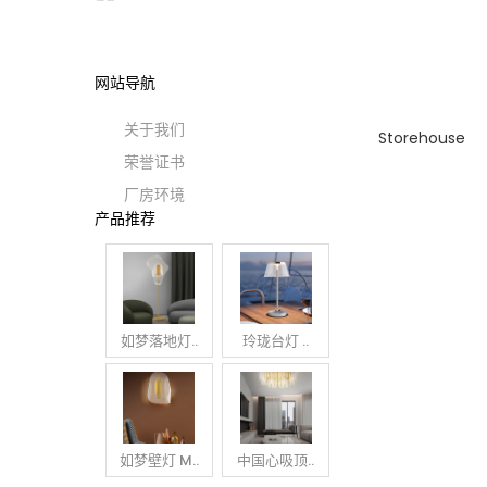
网站导航
关于我们
Storehouse
荣誉证书
厂房环境
产品推荐
如梦落地灯..
玲珑台灯 ..
如梦壁灯 M..
中国心吸顶..